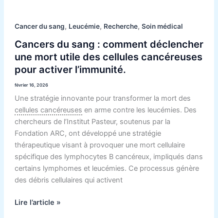
cellules
cancéreuses
,
,
,
Cancer du sang
Leucémie
Recherche
Soin médical
pour
activer
Cancers du sang : comment déclencher
l’immunité.
une mort utile des cellules cancéreuses
pour activer l’immunité.
février 16, 2026
Une stratégie innovante pour transformer la mort des
cellules cancéreuses
en arme contre les leucémies. Des
chercheurs de l’Institut Pasteur, soutenus par la
Fondation ARC, ont développé une stratégie
thérapeutique visant à provoquer une mort cellulaire
spécifique des lymphocytes B cancéreux, impliqués dans
certains lymphomes et leucémies. Ce processus génère
des débris cellulaires qui activent
Lire l’article »