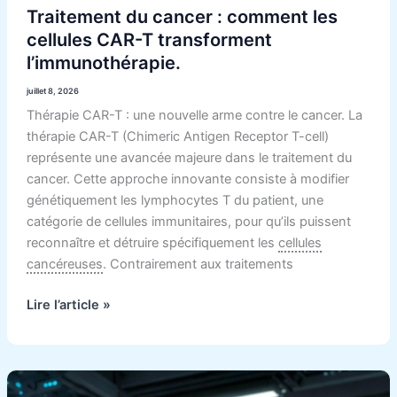
Traitement du cancer : comment les
cellules CAR-T transforment
l’immunothérapie.
juillet 8, 2026
Thérapie CAR-T : une nouvelle arme contre le cancer. La
thérapie CAR-T (Chimeric Antigen Receptor T-cell)
représente une avancée majeure dans le traitement du
cancer. Cette approche innovante consiste à modifier
génétiquement les lymphocytes T du patient, une
catégorie de cellules immunitaires, pour qu’ils puissent
reconnaître et détruire spécifiquement les
cellules
cancéreuses
. Contrairement aux traitements
Lire l’article »
Des