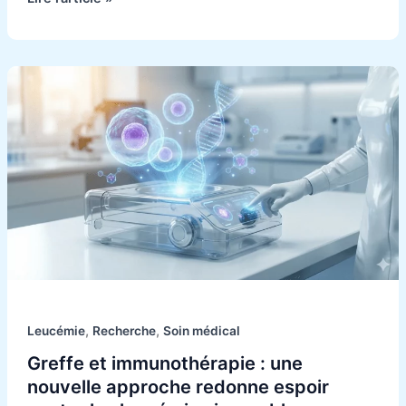
Greffe
et
immunothérapie
:
une
nouvelle
approche
redonne
espoir
contre
les
leucémies
,
,
Leucémie
Recherche
Soin médical
incurables.
Greffe et immunothérapie : une
nouvelle approche redonne espoir