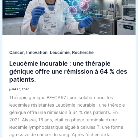
génique
offre
une
rémission
à
64
%
,
,
,
Cancer
Innovation
Leucémie
Recherche
des
Leucémie incurable : une thérapie
patients.
génique offre une rémission à 64 % des
patients.
juillet 25, 2026
Thérapie génique BE-CAR7 : une solution pour les
leucémies résistantes Leucémie incurable : une thérapie
génique offre une rémission à 64 % des patients. En
2021, Alyssa, 16 ans, était en phase terminale d’une
leucémie lymphoblastique aiguë à cellules T, une forme
agressive de cancer du sang. Après l’échec de la