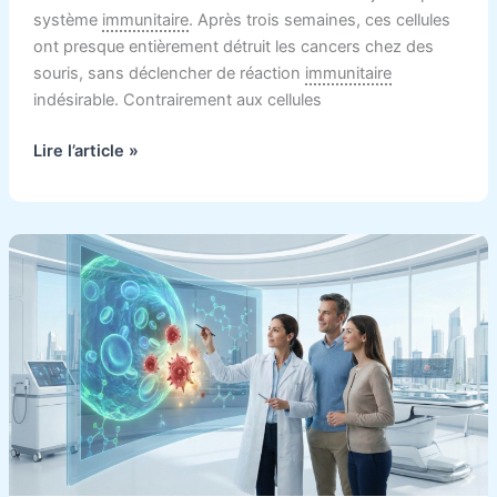
système
immunitaire
. Après trois semaines, ces cellules
ont presque entièrement détruit les cancers chez des
souris, sans déclencher de réaction
immunitaire
indésirable. Contrairement aux cellules
Lire l’article »
Cancers
du
sang
:
comment
déclencher
une
mort
utile
des