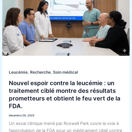
contre
la
leucémie
:
un
traitement
ciblé
montre
des
résultats
,
,
Leucémie
Recherche
Soin médical
prometteurs
et
Nouvel espoir contre la leucémie : un
obtient
traitement ciblé montre des résultats
le
prometteurs et obtient le feu vert de la
feu
FDA.
vert
décembre 26, 2025
de
Un essai clinique mené par Roswell Park ouvre la voie à
la
l’approbation de la FDA pour un médicament ciblé contre
FDA.