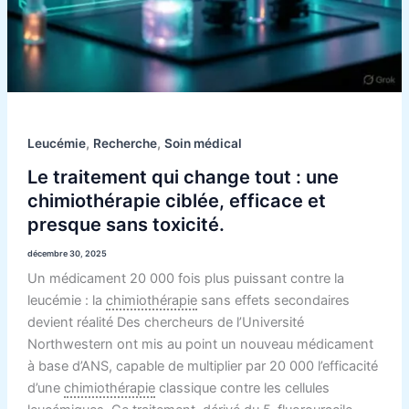
,
,
Leucémie
Recherche
Soin médical
Le traitement qui change tout : une
chimiothérapie ciblée, efficace et
presque sans toxicité.
décembre 30, 2025
Un médicament 20 000 fois plus puissant contre la
leucémie : la
chimiothérapie
sans effets secondaires
devient réalité Des chercheurs de l’Université
Northwestern ont mis au point un nouveau médicament
à base d’ANS, capable de multiplier par 20 000 l’efficacité
d’une
chimiothérapie
classique contre les cellules