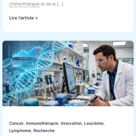
chimiothérapie
et de la […]
Lire l’article »
Traitement
du
cancer
:
comment
les
cellules
CAR-
T
transforment
l’immunothérapie.
,
,
,
,
Cancer
Immunothérapie
Innovation
Leucémie
,
Lymphome
Recherche