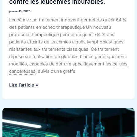
contre les leucémies incurables.
janvier 15, 2026
Leucémie : un traitement innovant permet de guérir 64 %
des patients en échec thérapeutique Un nouveau
protocole thérapeutique permet de guérir 64 % des
patients atteints de leucémies aiguës lymphoblastiques
résistantes aux traitements classiques. Ce traitement
repose sur l’utilisation de globules blancs génétiquement
modifiés, capables de détruire spécifiquement les
cellules
cancéreuses
, suivis d’une greffe
Lire l’article »
Le
traitement
qui
change