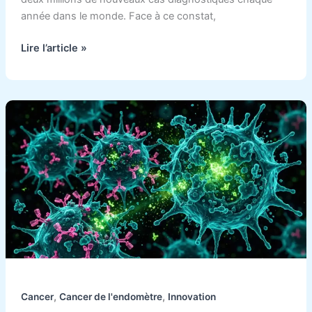
année dans le monde. Face à ce constat,
Lire l’article »
Un
nouveau
traitement
améliore
la
survie
dans
les
cancers
de
l’endomètre
avancés.
,
,
Cancer
Cancer de l'endomètre
Innovation