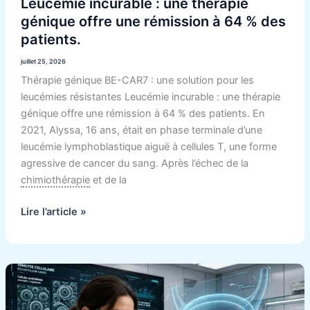
Leucémie incurable : une thérapie
patients.
génique offre une rémission à 64 % des
patients.
juillet 25, 2026
Thérapie génique BE-CAR7 : une solution pour les
leucémies résistantes Leucémie incurable : une thérapie
génique offre une rémission à 64 % des patients. En
2021, Alyssa, 16 ans, était en phase terminale d’une
leucémie lymphoblastique aiguë à cellules T, une forme
agressive de cancer du sang. Après l’échec de la
chimiothérapie
et de la
Lire l’article »
Cancer
de
la