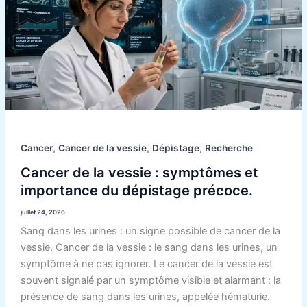
vessie
:
symptômes
et
importance
du
dépistage
précoce.
,
,
,
Cancer
Cancer de la vessie
Dépistage
Recherche
Cancer de la vessie : symptômes et
importance du dépistage précoce.
juillet 24, 2026
Sang dans les urines : un signe possible de cancer de la
vessie. Cancer de la vessie : le sang dans les urines, un
symptôme à ne pas ignorer. Le cancer de la vessie est
souvent signalé par un symptôme visible et alarmant : la
présence de sang dans les urines, appelée hématurie.