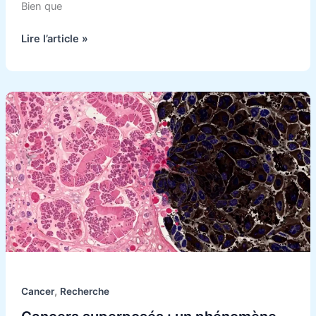
Bien que
Lire l’article »
Cancers
superposés
:
un
phénomène
rare
mais
réel.
,
Cancer
Recherche