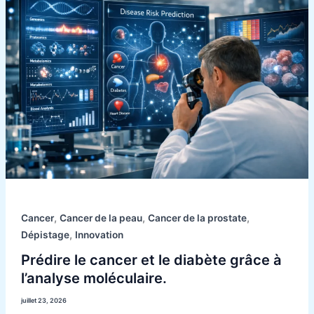
le
cancer
et
le
diabète
grâce
à
l’analyse
moléculaire.
,
,
,
Cancer
Cancer de la peau
Cancer de la prostate
,
Dépistage
Innovation
Prédire le cancer et le diabète grâce à
l’analyse moléculaire.
juillet 23, 2026