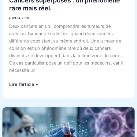
Cancers superposés : un phénomène
rare mais réel.
juillet 24, 2026
Deux cancers en un : comprendre les tumeurs de
collision Tumeur de collision : quand deux cancers
différents coexistent au même endroit. Une tumeur de
collision est un phénomène rare où deux cancers
distincts se développent dans la même zone du corps.
Ce cas particulier pose un défi pour les médecins, car il
nécessite un
Lire l’article »
Un
nouveau
test
sanguin