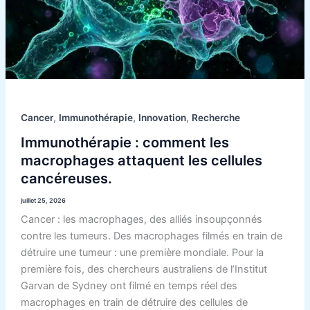
attaquent
les
cellules
cancéreuses.
,
,
,
Cancer
Immunothérapie
Innovation
Recherche
Immunothérapie : comment les
macrophages attaquent les cellules
cancéreuses.
juillet 25, 2026
Cancer : les macrophages, des alliés insoupçonnés
contre les tumeurs. Des macrophages filmés en train de
détruire une tumeur : une première mondiale. Pour la
première fois, des chercheurs australiens de l’Institut
Garvan de Sydney ont filmé en temps réel des
macrophages en train de détruire des cellules de