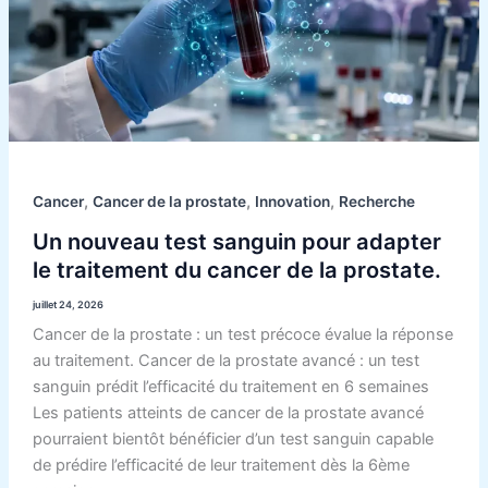
pour
adapter
le
traitement
du
cancer
de
la
,
,
,
Cancer
Cancer de la prostate
Innovation
Recherche
prostate.
Un nouveau test sanguin pour adapter
le traitement du cancer de la prostate.
juillet 24, 2026
Cancer de la prostate : un test précoce évalue la réponse
au traitement. Cancer de la prostate avancé : un test
sanguin prédit l’efficacité du traitement en 6 semaines
Les patients atteints de cancer de la prostate avancé
pourraient bientôt bénéficier d’un test sanguin capable
de prédire l’efficacité de leur traitement dès la 6ème