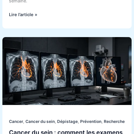
semaine.
Lire l’article »
Cancer
du
sein
:
comment
les
examens
d’imagerie
peuvent
révéler
des
risques
,
,
,
,
Cancer
Cancer du sein
Dépistage
Prévention
Recherche
cardiaques.
Cancer du sein : comment les examens