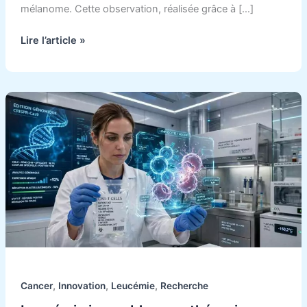
mélanome. Cette observation, réalisée grâce à […]
Lire l’article »
Leucémie
incurable
:
une
thérapie
génique
offre
une
rémission
à
64
%
,
,
,
Cancer
Innovation
Leucémie
Recherche
des