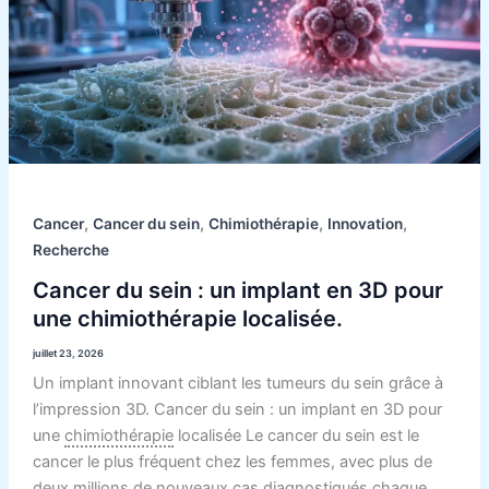
:
un
implant
en
3D
pour
une
chimiothérapie
localisée.
,
,
,
,
Cancer
Cancer du sein
Chimiothérapie
Innovation
Recherche
Cancer du sein : un implant en 3D pour
une chimiothérapie localisée.
juillet 23, 2026
Un implant innovant ciblant les tumeurs du sein grâce à
l’impression 3D. Cancer du sein : un implant en 3D pour
une
chimiothérapie
localisée Le cancer du sein est le
cancer le plus fréquent chez les femmes, avec plus de
deux millions de nouveaux cas diagnostiqués chaque