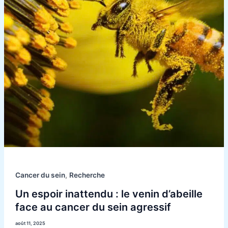
venin
d’abeille
face
au
cancer
du
sein
agressif
,
Cancer du sein
Recherche
Un espoir inattendu : le venin d’abeille
face au cancer du sein agressif
août 11, 2025