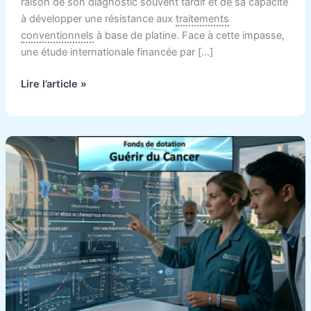
raison de son diagnostic souvent tardif et de sa capacité
à développer une résistance aux
traitements
conventionnels
à base de platine. Face à cette impasse,
une étude internationale financée par […]
Lire l’article »
Cancer
de
l’ovaire
:
étude
sur
la
réinitialisation
métabolique
par
l’oxygène