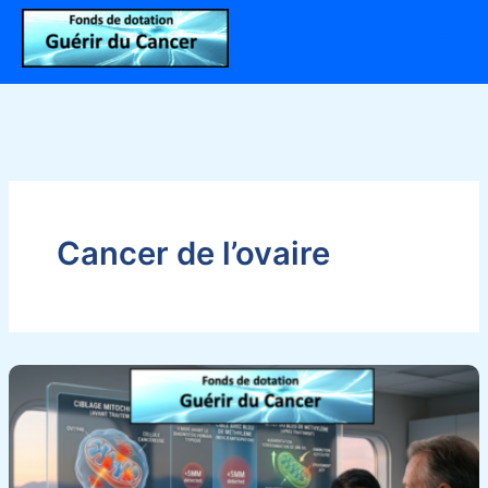
Aller
au
contenu
Cancer de l’ovaire
Recherche
métabolique
:
évaluation
de