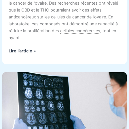
le cancer de l’ovaire. Des recherches récentes ont révélé
que le CBD et le THC pourraient avoir des effets
anticancéreux sur les cellules du cancer de l’ovaire. En
laboratoire, ces composés ont démontré une capacité à
réduire la prolifération des
cellules cancéreuses
, tout en
ayant
Lire l’article »
Cancers
BRCA
résistants
:
cette
enzyme
pourrait
changer