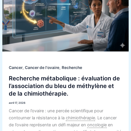
l’association
du
bleu
de
méthylène
et
de
la
chimiothérapie.
,
,
Cancer
Cancer de l'ovaire
Recherche
Recherche métabolique : évaluation de
l’association du bleu de méthylène et
de la chimiothérapie.
avril 17, 2026
Cancer de l’ovaire : une percée scientifique pour
contourner la résistance à la
chimiothérapie
. Le cancer
de l’ovaire représente un défi majeur en
oncologie
en