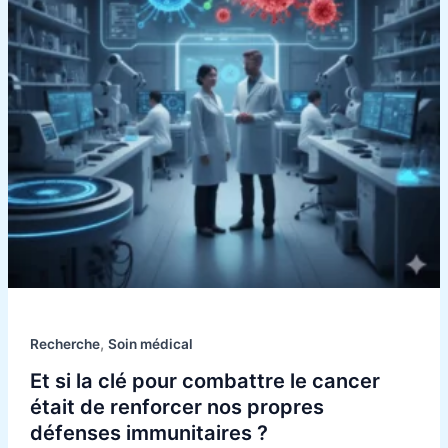
le
cancer
était
de
renforcer
nos
propres
défenses
immunitaires
?
,
Recherche
Soin médical
Et si la clé pour combattre le cancer
était de renforcer nos propres
défenses immunitaires ?