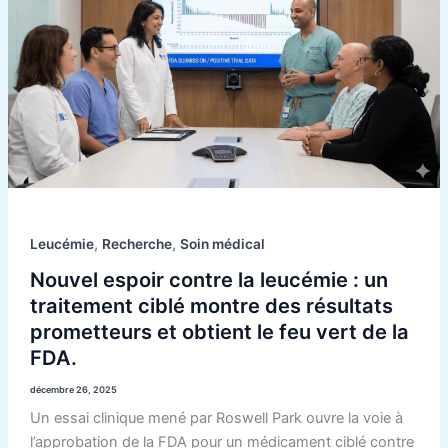
contre
la
leucémie
:
un
traitement
ciblé
montre
des
résultats
,
,
Leucémie
Recherche
Soin médical
prometteurs
et
Nouvel espoir contre la leucémie : un
obtient
traitement ciblé montre des résultats
le
prometteurs et obtient le feu vert de la
feu
FDA.
vert
décembre 26, 2025
de
Un essai clinique mené par Roswell Park ouvre la voie à
la
l’approbation de la FDA pour un médicament ciblé contre
FDA.