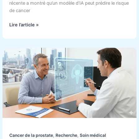
récente a montré qu’un modèle d’IA peut prédire le risque
de cancer
Lire l’article »
Nouvel
espoir
pour
les
patients
atteints
de
cancer
de
la
prostate
récidivant
,
,
Cancer de la prostate
Recherche
Soin médical