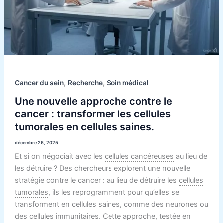
cellules
tumorales
en
cellules
saines.
,
,
Cancer du sein
Recherche
Soin médical
Une nouvelle approche contre le
cancer : transformer les cellules
tumorales en cellules saines.
décembre 26, 2025
Et si on négociait avec les
cellules cancéreuses
au lieu de
les détruire ? Des chercheurs explorent une nouvelle
stratégie contre le cancer : au lieu de détruire les
cellules
tumorales
, ils les reprogramment pour qu’elles se
transforment en cellules saines, comme des neurones ou
des cellules immunitaires. Cette approche, testée en