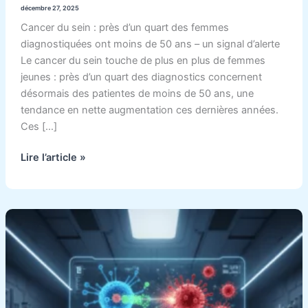
faut
décembre 27, 2025
savoir
Cancer du sein : près d’un quart des femmes
diagnostiquées ont moins de 50 ans – un signal d’alerte
Le cancer du sein touche de plus en plus de femmes
jeunes : près d’un quart des diagnostics concernent
désormais des patientes de moins de 50 ans, une
tendance en nette augmentation ces dernières années.
Ces […]
Lire l’article »
Et
si
la
clé
pour
combattre