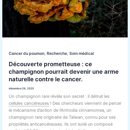
,
,
Cancer du poumon
Recherche
Soin médical
Découverte prometteuse : ce
champignon pourrait devenir une arme
naturelle contre le cancer.
décembre 26, 2025
Un champignon rare révèle son secret : il détruit les
cellules cancéreuses
! Des chercheurs viennent de percer
le mécanisme d’action de l’Antrodia cinnamomea, un
champignon rare originaire de Taïwan, connu pour ses
propriétés anticancéreuses. Ils ont isolé un composé