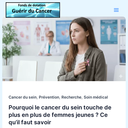
Aller
au
contenu
Pourquoi
le
cancer
du
sein
touche
de
plus
en
plus
de
femmes
,
,
,
Cancer du sein
Prévention
Recherche
Soin médical
jeunes
Pourquoi le cancer du sein touche de
?
plus en plus de femmes jeunes ? Ce
Ce
qu’il faut savoir
qu’il