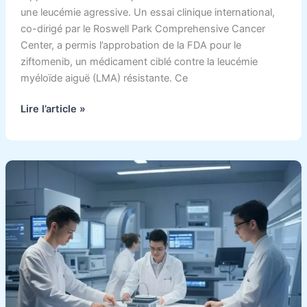
une leucémie agressive. Un essai clinique international,
co-dirigé par le Roswell Park Comprehensive Cancer
Center, a permis l’approbation de la FDA pour le
ziftomenib, un médicament ciblé contre la leucémie
myéloïde aiguë (LMA) résistante. Ce
Lire l’article »
Une
nouvelle
approche
contre
le
cancer
:
transformer
les