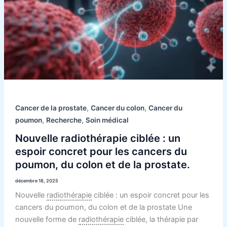
du
colon
et
de
la
prostate.
,
,
Cancer de la prostate
Cancer du colon
Cancer du
,
,
poumon
Recherche
Soin médical
Nouvelle radiothérapie ciblée : un
espoir concret pour les cancers du
poumon, du colon et de la prostate.
décembre 18, 2025
Nouvelle
radiothérapie
ciblée : un espoir concret pour les
cancers du poumon, du colon et de la prostate Une
nouvelle forme de
radiothérapie
ciblée, la thérapie par