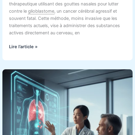
thérapeutique utilisant des gouttes nasales pour lutter
contre le
glioblastome
, un cancer cérébral agressif et
souvent fatal. Cette méthode, moins invasive que les
traitements actuels, vise à administrer des substances
actives directement au cerveau, en
Lire l’article »
Nouveaux
traitements
contre
le
cancer
du
poumon
:
ce