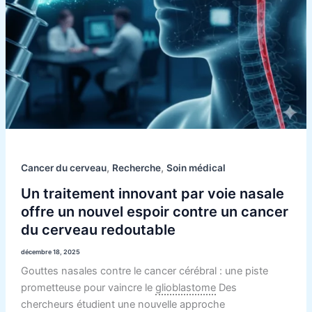
contre
un
cancer
du
cerveau
redoutable
,
,
Cancer du cerveau
Recherche
Soin médical
Un traitement innovant par voie nasale
offre un nouvel espoir contre un cancer
du cerveau redoutable
décembre 18, 2025
Gouttes nasales contre le cancer cérébral : une piste
prometteuse pour vaincre le
glioblastome
Des
chercheurs étudient une nouvelle approche