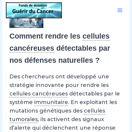
Aller
au
contenu
Comment rendre les
cellules
cancéreuses
détectables par
nos défenses naturelles ?
Des chercheurs ont développé une
stratégie innovante pour rendre les
cellules cancéreuses
détectables par le
système
immunitaire
. En exploitant les
mutations génétiques des
cellules
tumorales
, ils activent des signaux
d’alerte qui déclenchent une réponse