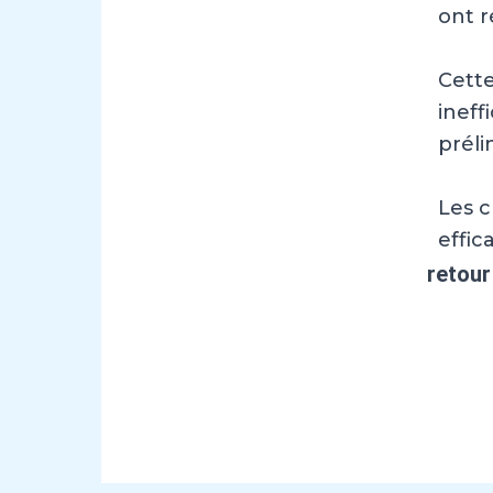
ont r
Cett
ineff
préli
Les c
effic
retour