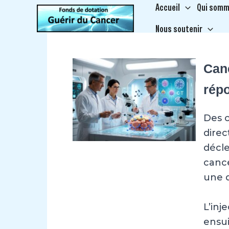
Aller
Accueil
Qui somm
au
Nous soutenir
contenu
Canc
rép
Des c
direc
décl
cance
une d
L’inj
ensui