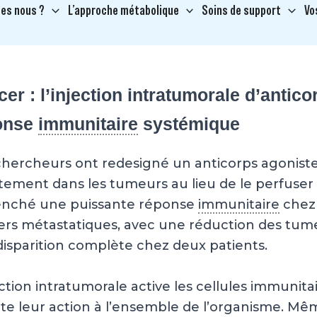
es nous ?
L’approche métabolique
Soins de support
Vo
er : l’injection intratumorale d’antic
onse
immunitaire
systémique
hercheurs ont redesigné un anticorps agoniste 
tement dans les tumeurs au lieu de le perfuser
enché une puissante réponse
immunitaire
chez 
rs métastatiques, avec une réduction des tume
isparition complète chez deux patients.
ection intratumorale active les cellules immunit
te leur action à l’ensemble de l’organisme. Mê