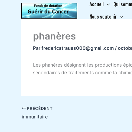
Aller
Accueil
Qui somm
au
Nous soutenir
contenu
phanères
Par
fredericstrauss000@gmail.com
/
octob
Les phanères désignent les productions épid
secondaires de traitements comme la chimio
PRÉCÉDENT
immunitaire