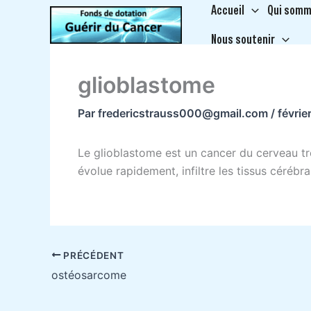
Aller
Accueil
Qui somm
au
Nous soutenir
contenu
glioblastome
Par
fredericstrauss000@gmail.com
/
févrie
Le glioblastome est un cancer du cerveau très
évolue rapidement, infiltre les tissus cérébra
PRÉCÉDENT
ostéosarcome