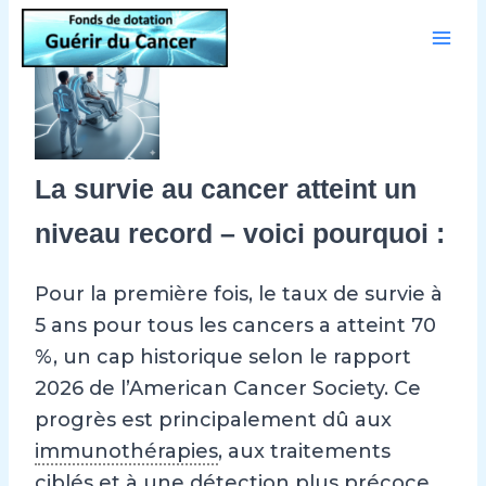
Aller
au
contenu
La survie au cancer atteint un
niveau record – voici pourquoi :
Pour la première fois, le taux de survie à
5 ans pour tous les cancers a atteint 70
%, un cap historique selon le rapport
2026 de l’American Cancer Society. Ce
progrès est principalement dû aux
immunothérapies
, aux traitements
ciblés et à une détection plus précoce.